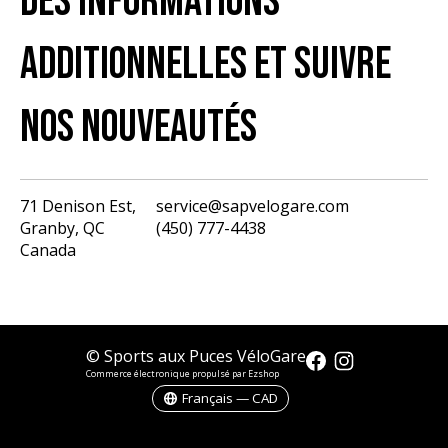
DES INFORMATIONS
ADDITIONNELLES ET SUIVRE
NOS NOUVEAUTÉS
71 Denison Est,
service@sapvelogare.com
Granby, QC
(450) 777-4438
English
Canada
Français
USD
CAD
© Sports aux Puces VéloGare
Commerce électronique propulsé par Ezshop
Français — CAD