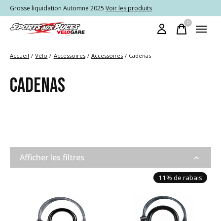
Grosse liquidation Automne 2025
Voir les produits
0
items
Accueil
/
Vélo
/
Accessoires
/
Accessoires
/
Cadenas
CADENAS
Afficher les filtres
11% de rabais