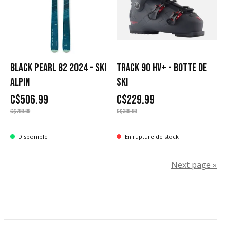
BLACK PEARL 82 2024 - SKI
TRACK 90 HV+ - BOTTE DE
ALPIN
SKI
C$506.99
C$229.99
C$799.99
C$389.99
Disponible
En rupture de stock
Next page »