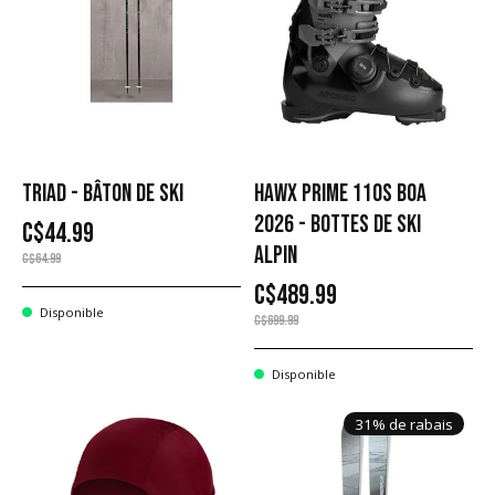
TRIAD - BÂTON DE SKI
HAWX PRIME 110S BOA
2026 - BOTTES DE SKI
C$44.99
ALPIN
C$64.99
C$489.99
Disponible
C$699.99
Disponible
31% de rabais