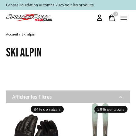
Grosse liquidation Automne 2025
Voir les produits
0
items
Accueil
/
Ski alpin
SKI ALPIN
Afficher les filtres
34% de rabais
29% de rabais