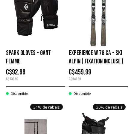
SPARK GLOVES - GANT
EXPERIENCE W 78 CA - SKI
FEMME
ALPIN ( FIXATION INCLUSE )
C$92.99
C$459.99
C$139.99
C$649.99
Disponible
Disponible
31% de rabais
30% de rabais