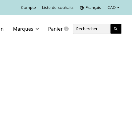
Compte
Liste de souhaits
Français — CAD
on
Marques
Panier
0
items