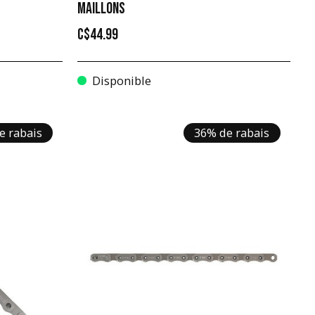
MAILLONS
C$44.99
Disponible
e rabais
36% de rabais