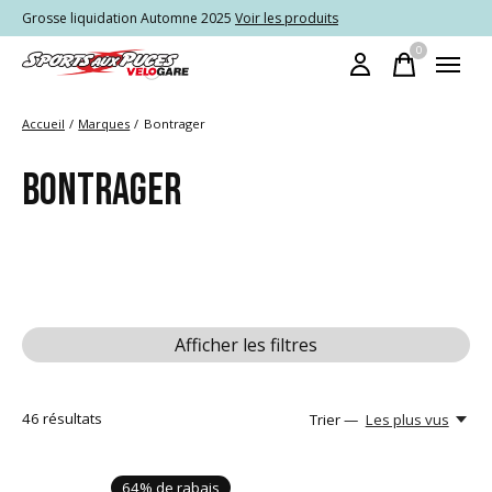
Grosse liquidation Automne 2025
Voir les produits
0
items
Accueil
/
Marques
/
Bontrager
BONTRAGER
Afficher les filtres
46
résultats
Trier —
Les plus vus
64% de rabais