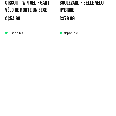
CIRCUIT TWIN GEL - GANT
BOULEVARD - SELLE VÉLO
VÉLO DE ROUTE UNISEXE
HYBRIDE
C$54.99
C$79.99
Disponible
Disponible
FORAY - SOULIER DE VÉLO
COMP CHAIN KEYED -