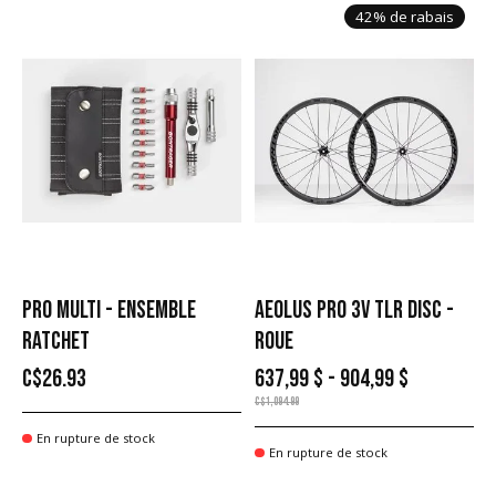
42% de rabais
PRO MULTI - ENSEMBLE
AEOLUS PRO 3V TLR DISC -
RATCHET
ROUE
C$26.93
637,99 $ - 904,99 $
C$1,094.99
En rupture de stock
En rupture de stock