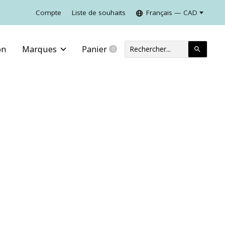
Compte
Liste de souhaits
Français — CAD
on
Marques
Panier
0
items