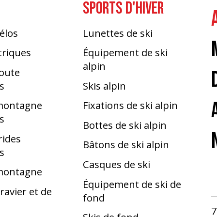
SPORTS D'HIVER
élos
Lunettes de ski
triques
Équipement de ski
alpin
route
s
Skis alpin
 montagne
Fixations de ski alpin
s
Bottes de ski alpin
rides
Bâtons de ski alpin
s
Casques de ski
 montagne
Équipement de ski de
ravier et de
fond
7