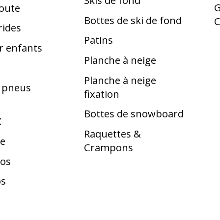
Skis de fond
G
route
Bottes de ski de fond
rides
Patins
r enfants
Planche à neige
Planche à neige
t pneus
fixation
Bottes de snowboard
X
Raquettes &
te
Crampons
los
os