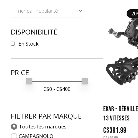
20
DISPONIBILITÉ
En Stock
PRICE
Min price
Max price
C$
0
- C$
400
EKAR - DÉRAILL
FILTRER PAR MARQUE
13 VITESSES
Toutes les marques
C$391.99
CAMPAGNOLO