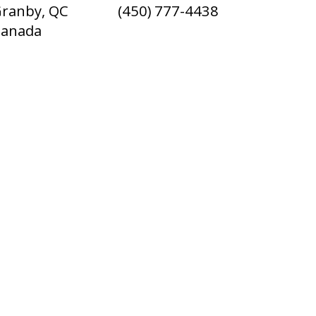
ranby, QC
(450) 777-4438
Canada
English
Français