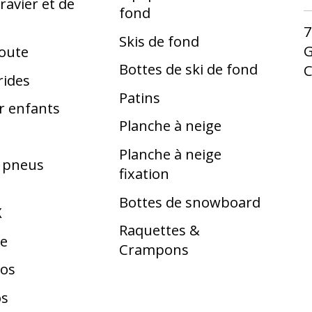
ravier et de
fond
7
Skis de fond
G
route
Bottes de ski de fond
rides
Patins
r enfants
Planche à neige
Planche à neige
t pneus
fixation
Bottes de snowboard
X
Raquettes &
te
Crampons
los
os