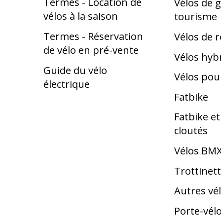
Termes - Location de
Vélos de g
vélos à la saison
tourisme
Termes - Réservation
Vélos de 
de vélo en pré-vente
Vélos hyb
Guide du vélo
Vélos pou
électrique
Fatbike
Fatbike e
cloutés
Vélos BM
Trottinet
Autres vé
Porte-vél