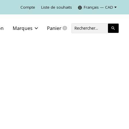
Compte
Liste de souhaits
Français — CAD
on
Marques
Panier
0
items