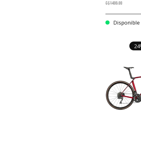
C$1499.99
Disponible
24