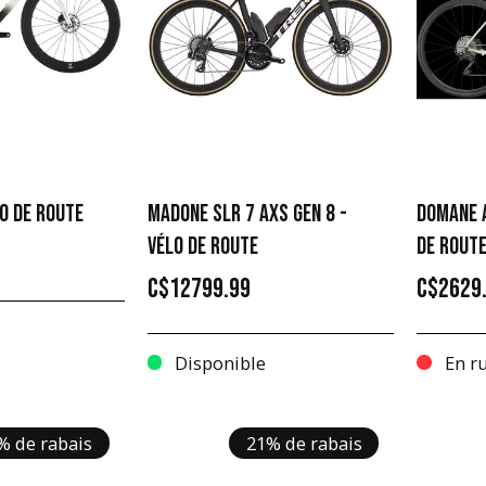
LO DE ROUTE
MADONE SLR 7 AXS GEN 8 -
DOMANE A
VÉLO DE ROUTE
DE ROUT
C$12799.99
C$2629
Disponible
En ru
% de rabais
21% de rabais