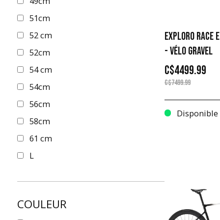
49cm
51cm
52 cm
EXPLORO RACE E
- VÉLO GRAVEL
52cm
C$4499.99
54 cm
C$7499.99
54cm
56cm
Disponible
58cm
61 cm
L
ML
S
COULEUR
XL