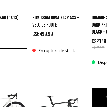
KAR (1X13)
SUM SRAM RIVAL ETAP AXS -
DOMANE S
VÉLO DE ROUTE
DARK PR
BLACK - 
C$6499.99
C$2139
C$4619.99
En rupture de stock
Disp