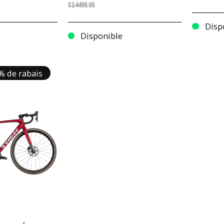
C$4499.99
Disp
Disponible
% de rabais