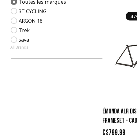
Toutes les marques
Matte Deep Smoke
3T CYCLING
47
Azure to Living Coral Fade
ARGON 18
Dark Aquatic
Trek
Crimson to Dark Carmine Fade
sava
All Brands
Plasma Grey Pearl
ÉMONDA ALR DIS
FRAMESET - CAD
C$799.99