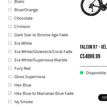
Blanc
XS
Blue/Orange
50
Chocolate
56 cm
Crimson
M
Dark Star to Bronze Age Fade
52
Era White
54
FALCON R7 - VÉ
Era White/Glowstick/Coral Fade
56
C$4899.99
Era White/Supernova Marble
58
Fury Red
58 cm
Disponible
Gloss Supernova
60
Hex Blue
44
Hex Blue to Marianas Blue Fade
47
15
Ivy Smoke
49