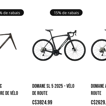
% de rabais
15% de rabais
C
DOMANE SL 5 2025 - VÉLO
DOMANE A
RE DE VÉLO
DE ROUTE
ROUTE
C$3824.99
C$2629