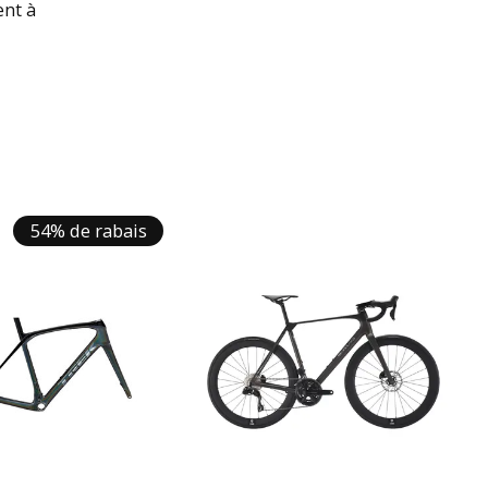
ent à
54% de rabais