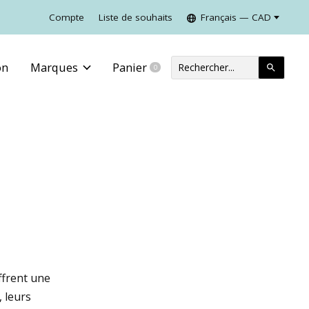
Compte
Liste de souhaits
Français — CAD
on
Marques
Panier
0
items
ffrent une
, leurs