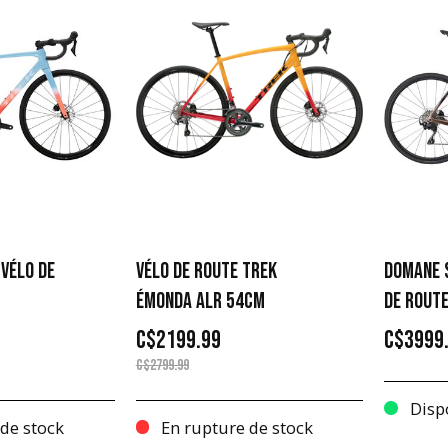
 VÉLO DE
VÉLO DE ROUTE TREK
DOMANE S
ÉMONDA ALR 54CM
DE ROUT
C$2199.99
C$3999
C$2799.99
Disp
de stock
En rupture de stock