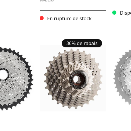
C$499.99
Disp
En rupture de stock
36% de rabais