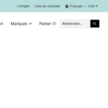
Compte
Liste de souhaits
Français — CAD
on
Marques
Panier
0
items