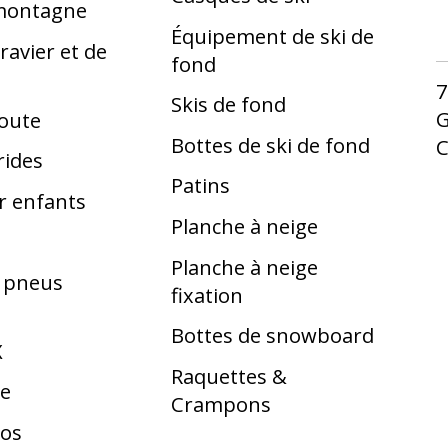
 montagne
Équipement de ski de
ravier et de
fond
7
Skis de fond
G
route
Bottes de ski de fond
rides
Patins
r enfants
Planche à neige
Planche à neige
t pneus
fixation
Bottes de snowboard
X
Raquettes &
te
Crampons
los