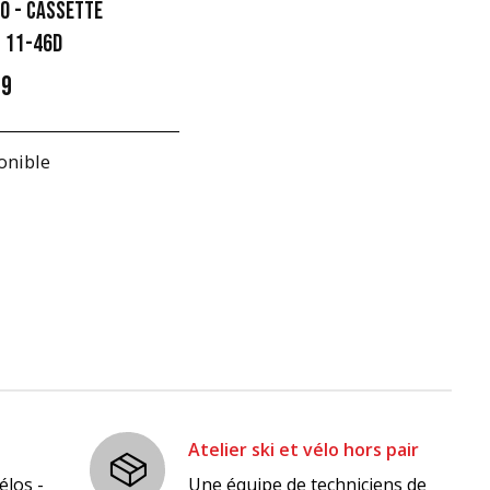
0 - CASSETTE
T 11-46D
99
onible
Atelier ski et vélo hors pair
élos -
Une équipe de techniciens de