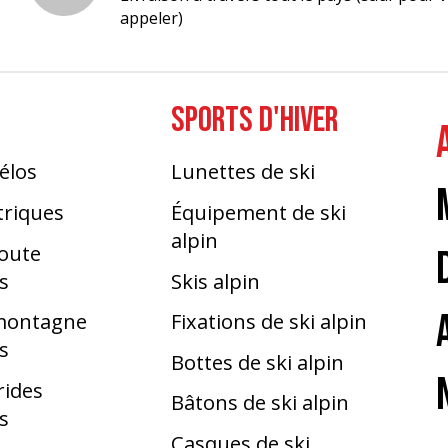
appeler)
SPORTS D'HIVER
élos
Lunettes de ski
triques
Équipement de ski
alpin
route
s
Skis alpin
 montagne
Fixations de ski alpin
s
Bottes de ski alpin
rides
Bâtons de ski alpin
s
Casques de ski