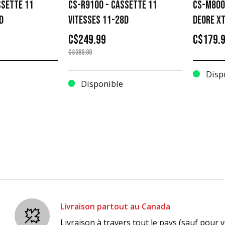
SSETTE 11
CS-R9100 - CASSETTE 11
CS-M800
D
VITESSES 11-28D
DEORE X
C$249.99
C$179.
C$389.99
Disp
Disponible
Livraison partout au Canada
Livraison à travers tout le pays (sauf pour v