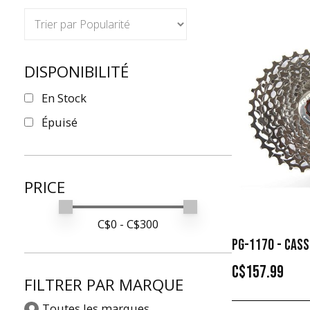
DISPONIBILITÉ
En Stock
Épuisé
PRICE
Min price
Max price
C$
0
- C$
300
PG-1170 - CASS
C$157.99
FILTRER PAR MARQUE
Toutes les marques