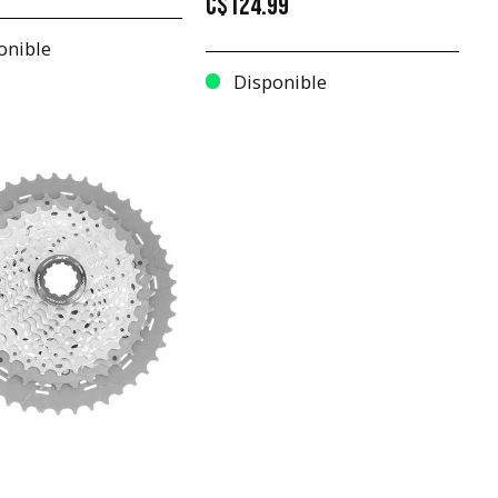
C$124.99
onible
Disponible