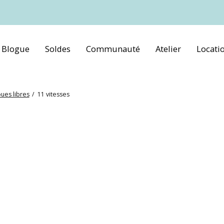
Blogue
Soldes
Communauté
Atelier
Locati
oues libres
/
11 vitesses