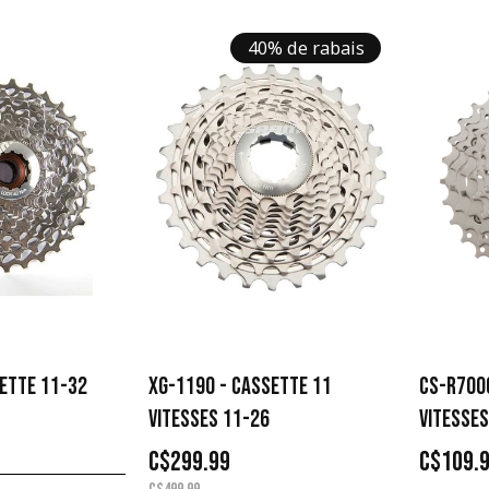
40% de rabais
ETTE 11-32
XG-1190 - CASSETTE 11
CS-R700
VITESSES 11-26
VITESSE
C$299.99
C$109.