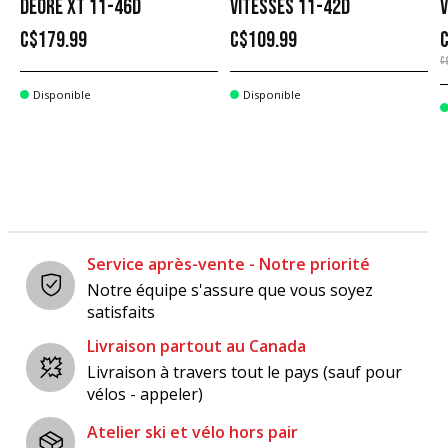
DEORE XT 11-46D
VITESSES 11-42D
V
C$179.99
C$109.99
C
Disponible
Disponible
Service après-vente - Notre priorité
Notre équipe s'assure que vous soyez
satisfaits
Livraison partout au Canada
Livraison à travers tout le pays (sauf pour
vélos - appeler)
Atelier ski et vélo hors pair