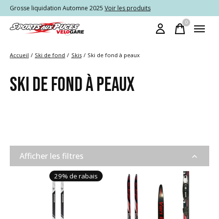
Grosse liquidation Automne 2025
Voir les produits
0
items
Accueil
/
Ski de fond
/
Skis
/
Ski de fond à peaux
SKI DE FOND À PEAUX
Afficher les filtres
29% de rabais