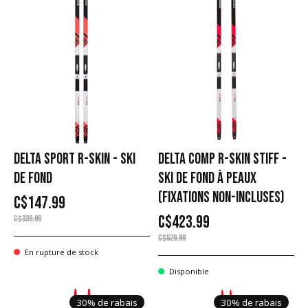
DELTA SPORT R-SKIN - SKI
DELTA COMP R-SKIN STIFF -
DE FOND
SKI DE FOND À PEAUX
(FIXATIONS NON-INCLUSES)
C$147.99
C$423.99
C$339.99
C$529.99
En rupture de stock
Disponible
30% de rabais
30% de rabais