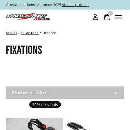
Grosse liquidation Automne 2025
Voir les produits
0
items
Accueil
/
Ski de fond
/
Fixations
FIXATIONS
Afficher les filtres
32% de rabais