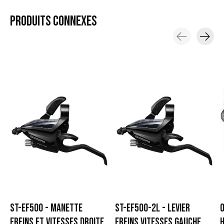
PRODUITS
CONNEXES
Carousel items
ST-EF500 - MANETTE
ST-EF500-2L - LEVIER
O
FREINS ET VITESSES DROITE
FREINS VITESSES GAUCHE