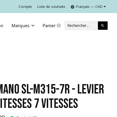
Compte
Liste de souhaits
Français — CAD
on
Marques
Panier
0
items
MANO SL-M315-7R - LEVIER
VITESSES 7 VITESSES