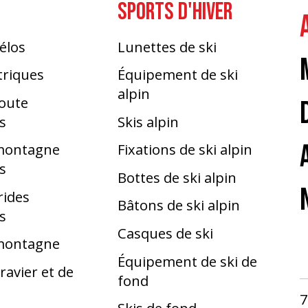
SPORTS D'HIVER
élos
Lunettes de ski
triques
Équipement de ski
alpin
route
s
Skis alpin
 montagne
Fixations de ski alpin
s
Bottes de ski alpin
rides
Bâtons de ski alpin
s
Casques de ski
 montagne
Équipement de ski de
ravier et de
fond
7