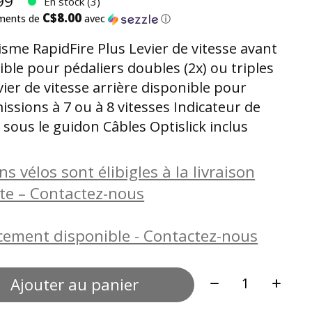
99
En stock (3)
C$8.00
ements de
avec
ⓘ
sme RapidFire Plus Levier de vitesse avant
ible pour pédaliers doubles (2x) ou triples
vier de vitesse arrière disponible pour
issions à 7 ou à 8 vitesses Indicateur de
 sous le guidon Câbles Optislick inclus
ns vélos sont élibigles à la livraison
ite – Contactez-nous
cement disponible - Contactez-nous
Quantité:
Ajouter au panier