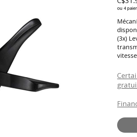
C$31.
ou 4 pai
Mécani
dispon
(3x) Le
transm
vitesse
Certai
gratu
Finan