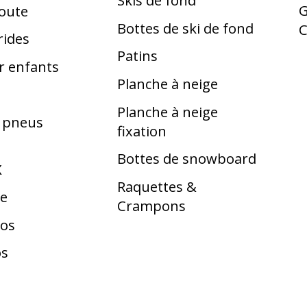
Skis de fond
G
route
Bottes de ski de fond
rides
Patins
r enfants
Planche à neige
Planche à neige
t pneus
fixation
Bottes de snowboard
X
Raquettes &
te
Crampons
los
os