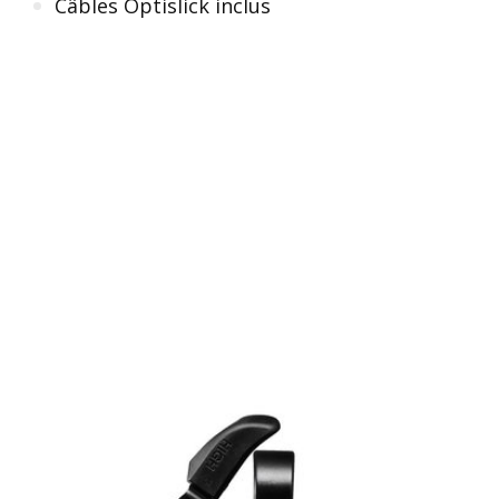
Câbles Optislick inclus