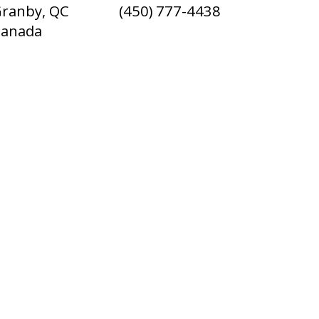
ranby, QC
(450) 777-4438
Canada
English
Français