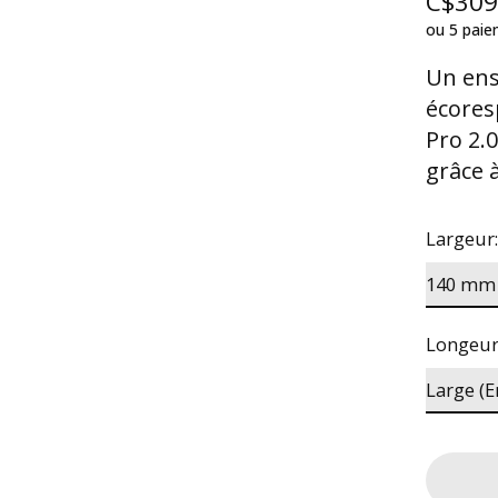
C$309
ou 5 pai
Un ens
écores
Pro 2.0
grâce 
Largeur
Longeur