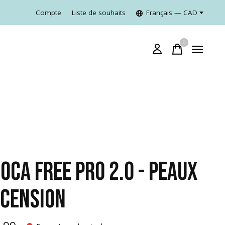
Compte
Liste de souhaits
Français — CAD
0
items
OCA FREE PRO 2.0 - PEAUX
SCENSION