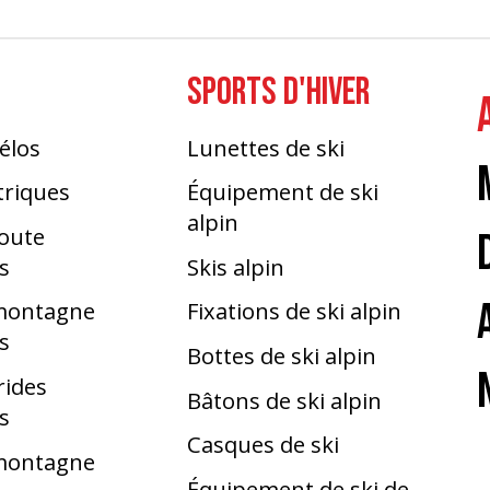
SPORTS D'HIVER
élos
Lunettes de ski
triques
Équipement de ski
alpin
route
s
Skis alpin
 montagne
Fixations de ski alpin
s
Bottes de ski alpin
rides
Bâtons de ski alpin
s
Casques de ski
 montagne
Équipement de ski de