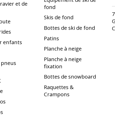
ravier et de
fond
7
Skis de fond
G
route
Bottes de ski de fond
rides
Patins
r enfants
Planche à neige
Planche à neige
t pneus
fixation
Bottes de snowboard
X
Raquettes &
te
Crampons
los
os