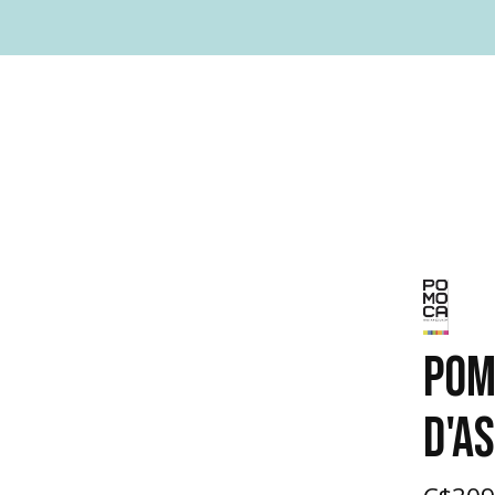
POM
D'A