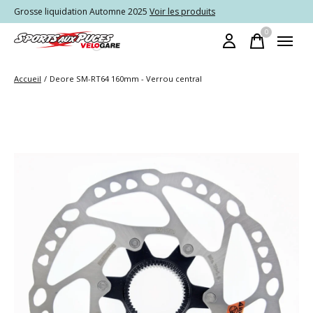
Grosse liquidation Automne 2025
Voir les produits
0
items
Accueil
/
Deore SM-RT64 160mm - Verrou central
Slideshow Items