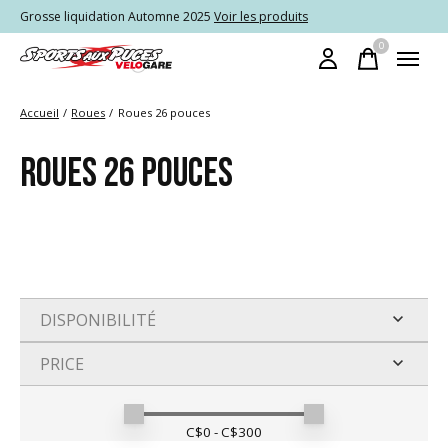
Grosse liquidation Automne 2025
Voir les produits
0
items
Accueil
/
Roues
/
Roues 26 pouces
ROUES 26 POUCES
DISPONIBILITÉ
PRICE
Min price
Max price
C$
0
- C$
300