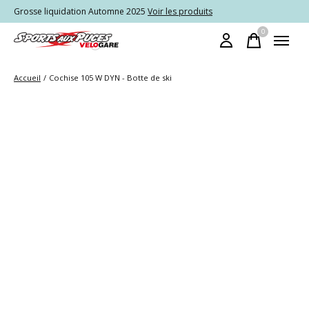
Grosse liquidation Automne 2025
Voir les produits
0
items
Accueil
/
Cochise 105 W DYN - Botte de ski