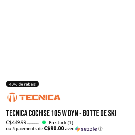
40% de rabais
TECNICA COCHISE 105 W DYN - BOTTE DE SKI
C$449.99
En stock (1)
C$749.99
C$90.00
ou 5 paiements de
avec
ⓘ