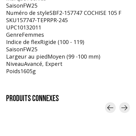
Saison
FW25
Numéro de style
SBF2-157747 COCHISE 105 F
SKU
157747-TEPRPR-245
UPC
10132011
Genre
Femmes
Indice de flex
Rigide (100 - 119)
Saison
FW25
Largeur au pied
Moyen (99 -100 mm)
Niveau
Avancé
,
Expert
Poids
1605g
PRODUITS
CONNEXES
Carousel items