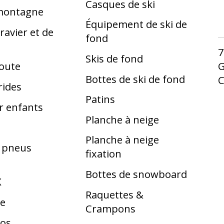
Casques de ski
 montagne
Équipement de ski de
ravier et de
fond
7
Skis de fond
G
route
Bottes de ski de fond
rides
Patins
r enfants
Planche à neige
Planche à neige
t pneus
fixation
Bottes de snowboard
X
Raquettes &
te
Crampons
los