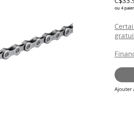
C$33.
ou 4 pai
Certai
gratu
Finan
Ajouter 