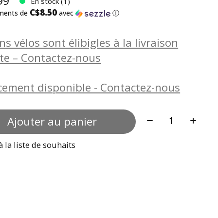
99
En stock (1)
C$8.50
ements de
avec
ⓘ
ns vélos sont élibigles à la livraison
ite – Contactez-nous
cement disponible - Contactez-nous
Quantité:
Ajouter au panier
à la liste de souhaits