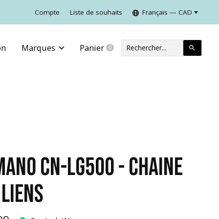
Compte
Liste de souhaits
Français — CAD
on
Marques
Panier
0
items
MANO CN-LG500 - CHAINE
 LIENS