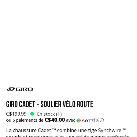
GIRO CADET - SOULIER VÉLO ROUTE
C$199.99
En stock (1)
C$40.00
ou 5 paiements de
avec
ⓘ
La chaussure Cadet ™ combine une tige Synchwire ™
souple et respirante avec une solide plaque renforcée