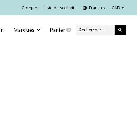
Compte
Liste de souhaits
Français — CAD
on
Marques
Panier
0
items