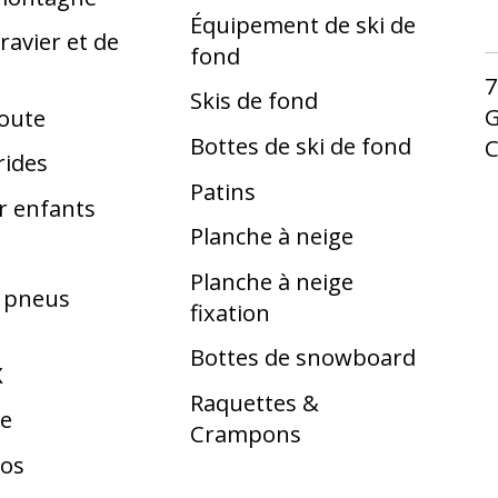
Équipement de ski de
ravier et de
fond
7
Skis de fond
G
route
Bottes de ski de fond
rides
Patins
r enfants
Planche à neige
Planche à neige
t pneus
fixation
Bottes de snowboard
X
Raquettes &
te
Crampons
los