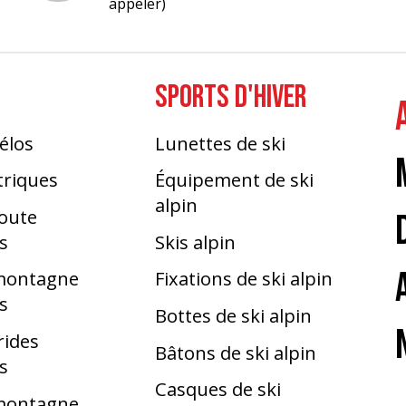
appeler)
SPORTS D'HIVER
élos
Lunettes de ski
triques
Équipement de ski
alpin
route
s
Skis alpin
 montagne
Fixations de ski alpin
s
Bottes de ski alpin
rides
Bâtons de ski alpin
s
Casques de ski
 montagne