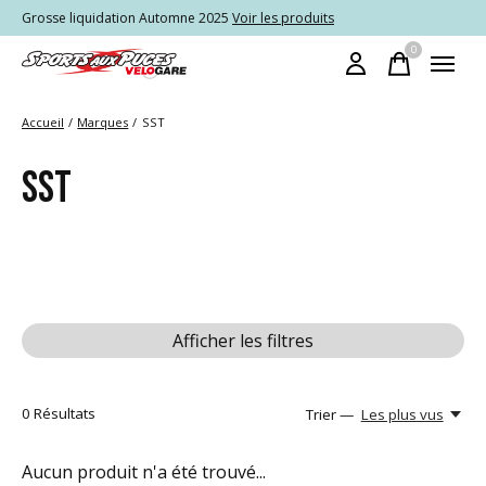
Grosse liquidation Automne 2025
Voir les produits
0
items
Accueil
/
Marques
/
SST
SST
Afficher les filtres
0
Résultats
Trier —
Les plus vus
Aucun produit n'a été trouvé...