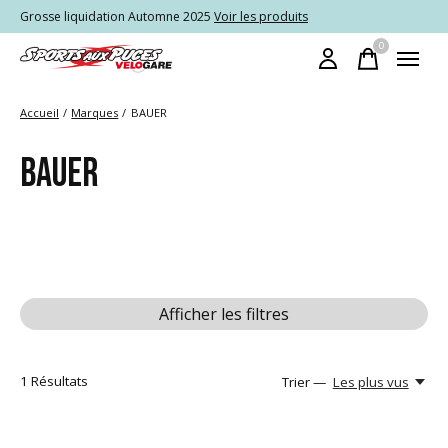
Grosse liquidation Automne 2025
Voir les produits
0
items
Accueil
/
Marques
/
BAUER
BAUER
Afficher les filtres
1
Résultats
Trier —
Les plus vus