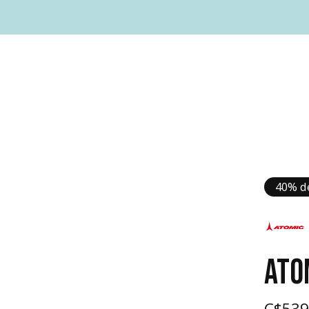
40% d
ATO
C$539