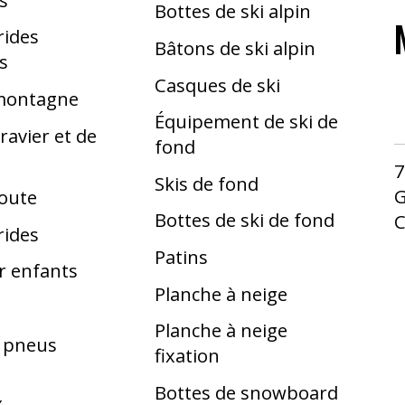
Bottes de ski alpin
rides
Bâtons de ski alpin
s
Casques de ski
 montagne
Équipement de ski de
ravier et de
fond
7
Skis de fond
G
route
Bottes de ski de fond
rides
Patins
r enfants
Planche à neige
Planche à neige
t pneus
fixation
Bottes de snowboard