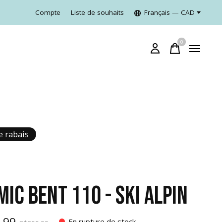
Compte
Liste de souhaits
Français — CAD
0
items
e rabais
MIC BENT 110 - SKI ALPIN
.99
En rupture de stock