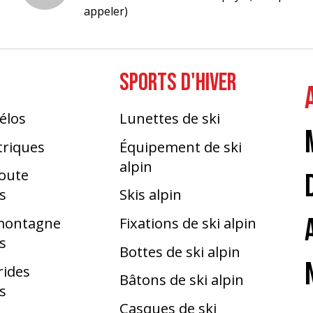
appeler)
SPORTS D'HIVER
élos
Lunettes de ski
triques
Équipement de ski
alpin
route
s
Skis alpin
 montagne
Fixations de ski alpin
s
Bottes de ski alpin
rides
Bâtons de ski alpin
s
Casques de ski