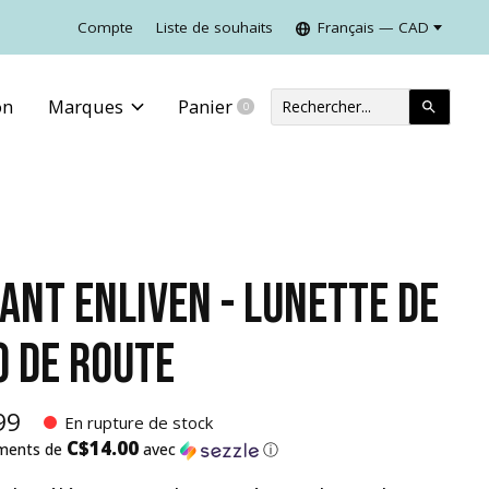
Compte
Liste de souhaits
Français — CAD
on
Marques
Panier
0
items
IANT ENLIVEN - LUNETTE DE
O DE ROUTE
99
En rupture de stock
C$14.00
ements de
avec
ⓘ