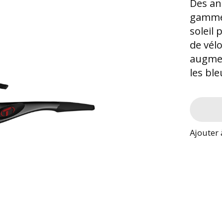
Des an
gamme 
soleil 
de vél
augment
les ble
Ajouter 