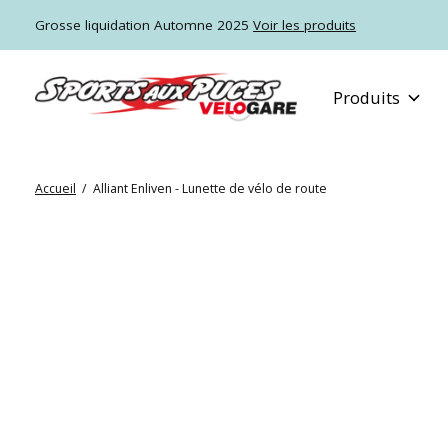
Grosse liquidation Automne 2025
Voir les produits
Produits
Accueil
/
Alliant Enliven - Lunette de vélo de route
Slideshow Items