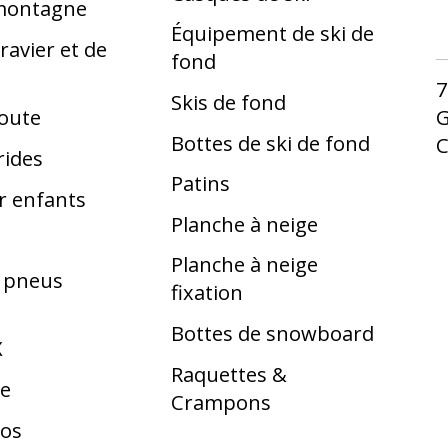
 montagne
Équipement de ski de
ravier et de
fond
7
Skis de fond
G
route
Bottes de ski de fond
rides
Patins
r enfants
Planche à neige
Planche à neige
t pneus
fixation
Bottes de snowboard
X
Raquettes &
te
Crampons
los